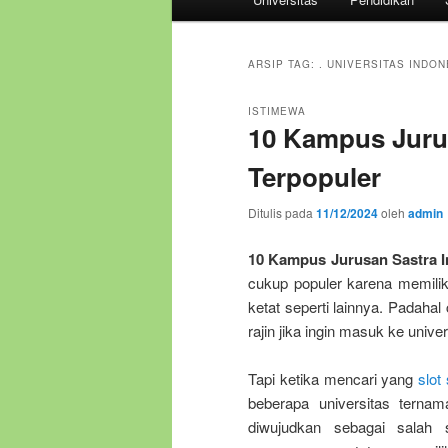
utama
ARSIP TAG:
. UNIVERSITAS INDON
ISTIMEWA
10 Kampus Juru
Terpopuler
Ditulis pada
11/12/2024
oleh
admin
10 Kampus Jurusan Sastra I
cukup populer karena memiliki
ketat seperti lainnya. Padahal
rajin jika ingin masuk ke unive
Tapi ketika mencari yang
slot
beberapa universitas ternam
diwujudkan sebagai salah s