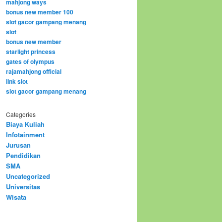
mahjong ways
bonus new member 100
slot gacor gampang menang
slot
bonus new member
starlight princess
gates of olympus
rajamahjong official
link slot
slot gacor gampang menang
Categories
Biaya Kuliah
Infotainment
Jurusan
Pendidikan
SMA
Uncategorized
Universitas
Wisata