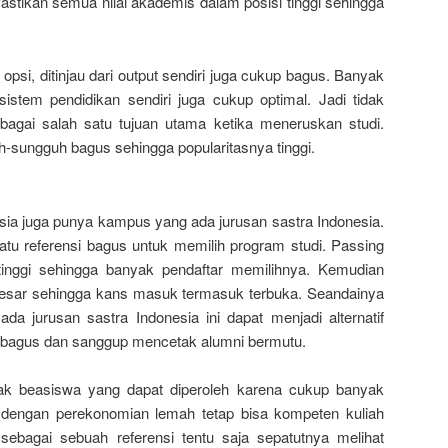
 Pastikan semua nilai akademis dalam posisi tinggi sehingga
psi, ditinjau dari output sendiri juga cukup bagus. Banyak
sistem pendidikan sendiri juga cukup optimal. Jadi tidak
agai salah satu tujuan utama ketika meneruskan studi.
-sungguh bagus sehingga popularitasnya tinggi.
sia juga punya kampus yang ada jurusan sastra Indonesia.
satu referensi bagus untuk memilih program studi. Passing
tinggi sehingga banyak pendaftar memilihnya. Kemudian
esar sehingga kans masuk termasuk terbuka. Seandainya
da jurusan sastra Indonesia ini dapat menjadi alternatif
a bagus dan sanggup mencetak alumni bermutu.
nyak beasiswa yang dapat diperoleh karena cukup banyak
 dengan perekonomian lemah tetap bisa kompeten kuliah
 sebagai sebuah referensi tentu saja sepatutnya melihat