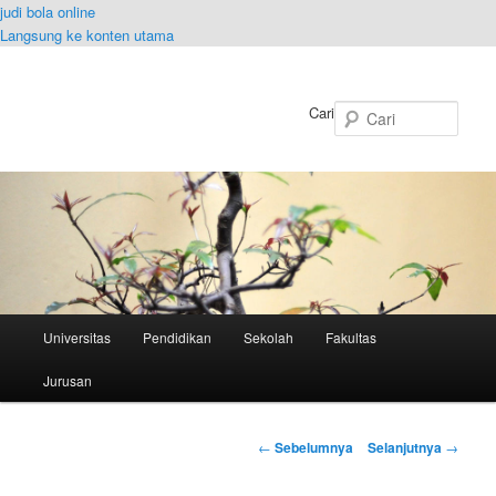
judi bola online
Langsung ke konten utama
Cari
Menu
Universitas
Pendidikan
Sekolah
Fakultas
utama
Jurusan
Navigasi
←
Sebelumnya
Selanjutnya
→
Tulisan