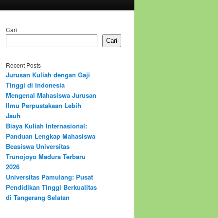
Cari
Cari
Recent Posts
Jurusan Kuliah dengan Gaji
Tinggi di Indonesia
Mengenal Mahasiswa Jurusan
Ilmu Perpustakaan Lebih
Jauh
Biaya Kuliah Internasional:
Panduan Lengkap Mahasiswa
Beasiswa Universitas
Trunojoyo Madura Terbaru
2026
Universitas Pamulang: Pusat
Pendidikan Tinggi Berkualitas
di Tangerang Selatan