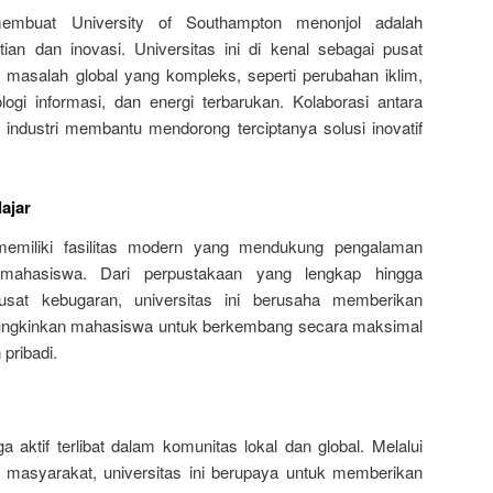
mbuat University of Southampton menonjol adalah
ian dan inovasi. Universitas ini di kenal sebagai pusat
a masalah global yang kompleks, seperti perubahan iklim,
ogi informasi, dan energi terbarukan. Kolaborasi antara
 industri membantu mendorong terciptanya solusi inovatif
ajar
memiliki fasilitas modern yang mendukung pengalaman
 mahasiswa. Dari perpustakaan yang lengkap hingga
usat kebugaran, universitas ini berusaha memberikan
ungkinkan mahasiswa untuk berkembang secara maksimal
pribadi.
a aktif terlibat dalam komunitas lokal dan global. Melalui
 masyarakat, universitas ini berupaya untuk memberikan