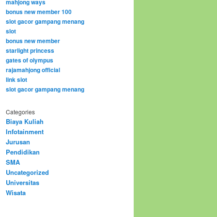
mahjong ways
bonus new member 100
slot gacor gampang menang
slot
bonus new member
starlight princess
gates of olympus
rajamahjong official
link slot
slot gacor gampang menang
Categories
Biaya Kuliah
Infotainment
Jurusan
Pendidikan
SMA
Uncategorized
Universitas
Wisata