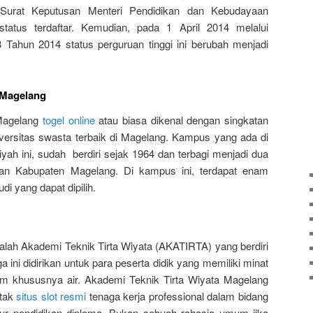
Surat Keputusan Menteri Pendidikan dan Kebudayaan
tatus terdaftar. Kemudian, pada 1 April 2014 melalui
Tahun 2014 status perguruan tinggi ini berubah menjadi
 Magelang
Magelang
togel online
atau biasa dikenal dengan singkatan
versitas swasta terbaik di Magelang. Kampus yang ada di
h ini, sudah berdiri sejak 1964 dan terbagi menjadi dua
n Kabupaten Magelang. Di kampus ini, terdapat enam
di yang dapat dipilih.
dalah Akademi Teknik Tirta Wiyata (AKATIRTA) yang berdiri
ini didirikan untuk para peserta didik yang memiliki minat
alam khususnya air. Akademi Teknik Tirta Wiyata Magelang
etak
situs slot resmi
tenaga kerja professional dalam bidang
lur pendidikan diploma. Bukan sebuah rahasia umum jika