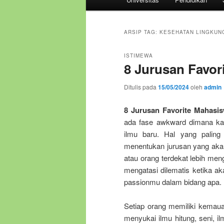
utama
ARSIP TAG:
KESEHATAN LINGKUN
ISTIMEWA
8 Jurusan Favor
Ditulis pada
15/05/2024
oleh
admin
8 Jurusan Favorite Mahasi
ada fase awkward dimana kam
ilmu baru. Hal yang pali
menentukan jurusan yang akan
atau orang terdekat lebih men
mengatasi dilematis ketika ak
passionmu dalam bidang apa.
Setiap orang memiliki kemaua
menyukai ilmu hitung, seni, i