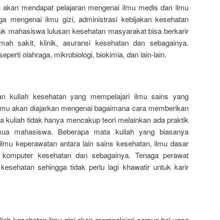
n akan mendapat pelajaran mengenai ilmu medis dan ilmu
juga mengenai ilmu gizi, administrasi kebijakan kesehatan
Untuk mahasiswa lulusan kesehatan masyarakat bisa berkarir
umah sakit, klinik, asuransi kesehatan dan sebagainya.
perti olahraga, mikrobiologi, biokimia, dan lain-lain.
an kuliah kesehatan yang mempelajari ilmu sains yang
Kamu akan diajarkan mengenai bagaimana cara memberikan
 kuliah tidak hanya mencakup teori melainkan ada praktik
emua mahasiswa. Beberapa mata kuliah yang biasanya
lmu keperawatan antara lain sains kesehatan, ilmu dasar
, komputer kesehatan dan sebagainya. Tenaga perawat
 kesehatan sehingga tidak perlu lagi khawatir untuk karir
ah kesehatan ilmu gizi akan mempelajari semua hal yang