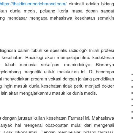
https://thaidinnertoorichmond.com/
diminati adalah bidang
kan dunia medis, peluang kerja masa depan sangat
 yang mendasar mengapa mahasiswa kesehatan semakin
gnosa dalam tubuh ke spesialis radiologi? Inilah profesi
ah kesehatan. Radiologi akan mempelajari ilmu kedokteran
n tubuh manusia sekaligus memindainya. Biasanya
elombang magnetik untuk melakukan ini. Di beberapa
 ini menyediakan program vokasi dengan jenjang pendidikan
ingin masuk dunia kesehatan tidak perlu menjadi dokter
n lain akan mengajarkanmu masuk ke dunia medis.
 dengan jurusan kuliah kesehatan Farmasi ini. Mahasiswa
anyak hal mengenai obat-obatan mulai dari mengenali
t layak dikonsumsi. Dengan mempelajari bidang farmasi,