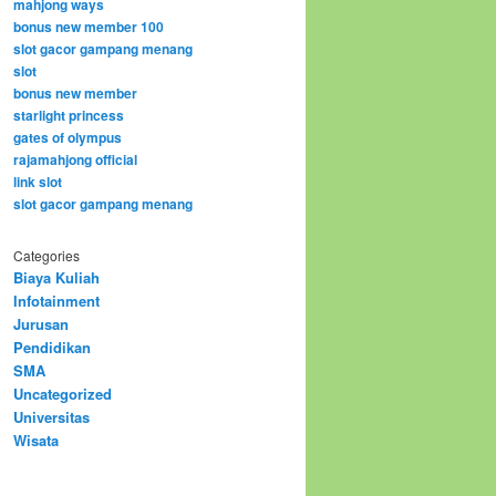
mahjong ways
bonus new member 100
slot gacor gampang menang
slot
bonus new member
starlight princess
gates of olympus
rajamahjong official
link slot
slot gacor gampang menang
Categories
Biaya Kuliah
Infotainment
Jurusan
Pendidikan
SMA
Uncategorized
Universitas
Wisata