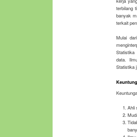
kerja yang
terbilang 
banyak ma
terkait pe
Mulai da
menginte
Statistik
data. Ilm
Statistika
Keuntunga
Keuntungan
Ahli
Muda
Tid
bany
Ilmu