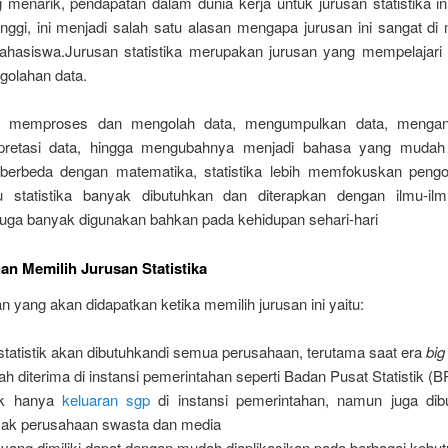
 menarik, pendapatan dalam dunia kerja untuk jurusan statistika in
tinggi, ini menjadi salah satu alasan mengapa jurusan ini sangat di 
hasiswa.Jurusan statistika merupakan jurusan yang mempelajari 
ngolahan data.
ri memproses dan mengolah data, mengumpulkan data, mengana
rpretasi data, hingga mengubahnya menjadi bahasa yang mudah 
a berbeda dengan matematika, statistika lebih memfokuskan peng
u statistika banyak dibutuhkan dan diterapkan dengan ilmu-ilm
 juga banyak digunakan bahkan pada kehidupan sehari-hari
n Memilih Jurusan Statistika
 yang akan didapatkan ketika memilih jurusan ini yaitu:
 statistik akan dibutuhkandi semua perusahaan, terutama saat era
big
h diterima di instansi pemerintahan seperti Badan Pusat Statistik (
ak hanya
keluaran sgp
di instansi pemerintahan, namun juga dib
ak perusahaan swasta dan media
 yang dimiliki dapat dengan mudah diaplikasikan pada berbagai kebu