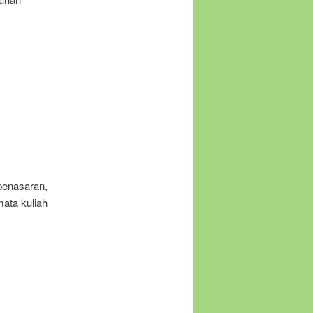
 penasaran,
mata kuliah