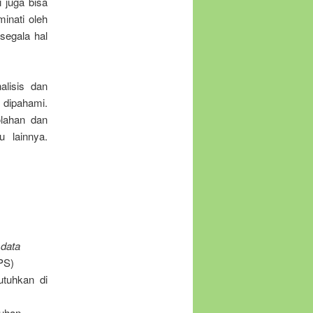
i juga bisa
minati oleh
segala hal
lisis dan
dipahami.
olahan dan
u lainnya.
 data
BPS)
utuhkan di
tuhan