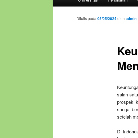
utama
Ditulis pada
05/05/2024
oleh
admin
Keu
Men
Keuntunga
salah sat
prospek k
sangat ber
setelah m
Di Indones