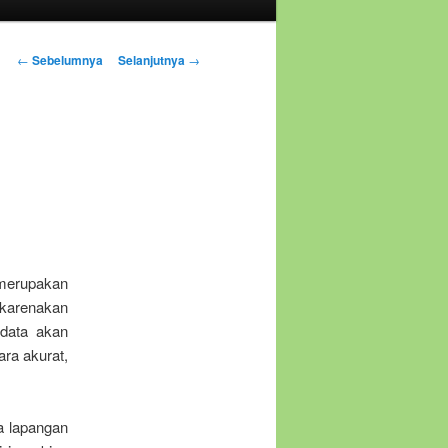
Navigasi
←
Sebelumnya
Selanjutnya
→
Tulisan
 merupakan
ikarenakan
 data akan
ara akurat,
ya lapangan