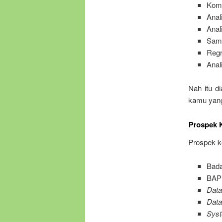
Kom
Anal
Anal
Samp
Regr
Anal
Nah itu d
kamu yang 
Prospek K
Prospek ker
Bada
BAP
Data
Data
Syst