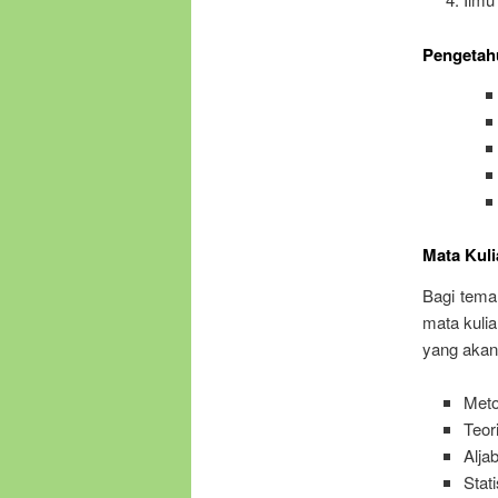
Pengetah
Mata Kuli
Bagi tema
mata kulia
yang akan
Meto
Teori
Aljab
Stat