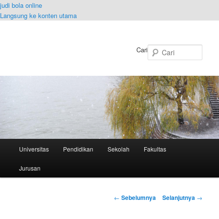
judi bola online
Langsung ke konten utama
Cari
Menu
Universitas
Pendidikan
Sekolah
Fakultas
utama
Jurusan
Navigasi
←
Sebelumnya
Selanjutnya
→
Tulisan